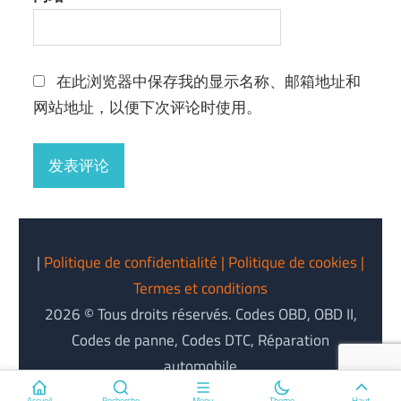
在此浏览器中保存我的显示名称、邮箱地址和
网站地址，以便下次评论时使用。
|
Politique de confidentialité
| Politique de cookies
|
Termes et conditions
2026 © Tous droits réservés. Codes OBD, OBD II,
Codes de panne, Codes DTC, Réparation
automobile
Accueil
Recherche
Menu
Theme
Haut