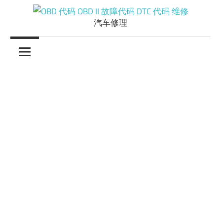
Skip
to
汽车修理
OBD
content
代
码
OBD
II
故
障
代
码