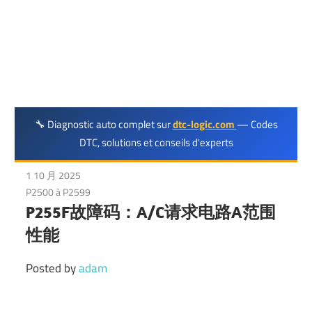
DTC
代
码
维
🔧 Diagnostic auto complet sur
dtc-logic.com
— Codes
修
DTC, solutions et conseils d'experts
1 10 月 2025
P2500 à P2599
P255F故障码：A/C请求电路A范围
性能
Posted by
adam