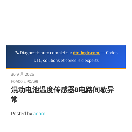
DTC
代
码
维
🔧 Diagnostic auto complet sur
dtc-logic.com
— Codes
修
DTC, solutions et conseils d'experts
30 9 月 2025
P0A00 à P0A99
混动电池温度传感器B电路间歇异
常
Posted by
adam