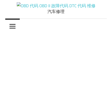
Skip
to
汽车修理
OBD
content
代
码
OBD
II
故
障
代
码