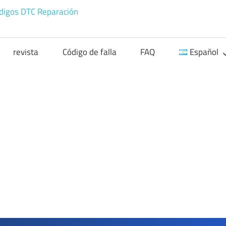
Códigos
OBD
revista
Código de falla
FAQ
Español
Códigos
de
problemas
OBD
II