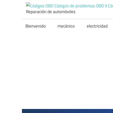
Skip
to
Reparación de automóviles
content
Bienvenido
mecánico
electricidad