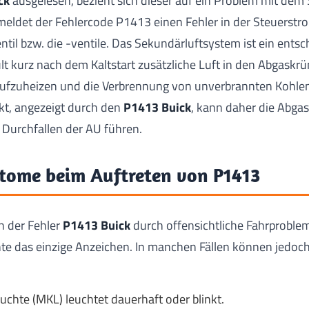
ck
ausgelesen, bezieht sich dieser auf ein Problem mit de
 meldet der Fehlercode P1413 einen Fehler in der Steuers
ntil bzw. die -ventile. Das Sekundärluftsystem ist ein entsc
lt kurz nach dem Kaltstart zusätzliche Luft in den Abgask
 aufzuheizen und die Verbrennung von unverbrannten Kohle
kt, angezeigt durch den
P1413 Buick
, kann daher die Abga
 Durchfallen der AU führen.
tome beim Auftreten von P1413
h der Fehler
P1413 Buick
durch offensichtliche Fahrproblem
hte das einzige Anzeichen. In manchen Fällen können jedo
uchte (MKL) leuchtet dauerhaft oder blinkt.