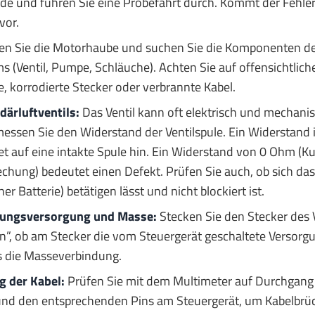
e und führen Sie eine Probefahrt durch. Kommt der Fehler s
vor.
en Sie die Motorhaube und suchen Sie die Komponenten d
 (Ventil, Pumpe, Schläuche). Achten Sie auf offensichtlic
, korrodierte Stecker oder verbrannte Kabel.
ärluftventils:
Das Ventil kann oft elektrisch und mechani
essen Sie den Widerstand der Ventilspule. Ein Widerstand 
 auf eine intakte Spule hin. Ein Widerstand von 0 Ohm (Ku
chung) bedeutet einen Defekt. Prüfen Sie auch, ob sich das
ner Batterie) betätigen lässt und nicht blockiert ist.
nungsversorgung und Masse:
Stecken Sie den Stecker des 
in”, ob am Stecker die vom Steuergerät geschaltete Versorg
ls die Masseverbindung.
 der Kabel:
Prüfen Sie mit dem Multimeter auf Durchgang
 und den entsprechenden Pins am Steuergerät, um Kabelbrü