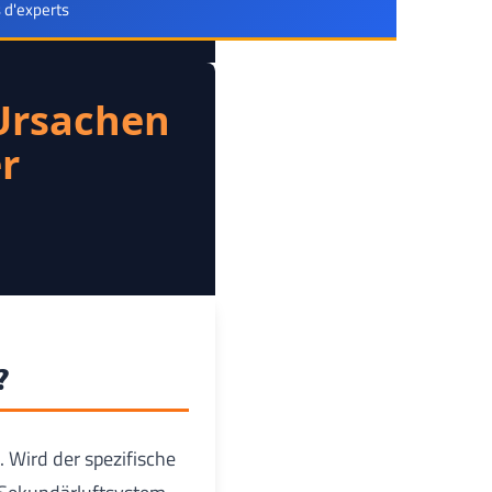
 d'experts
 Ursachen
r
?
 Wird der spezifische