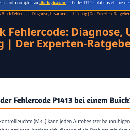
Códigos
stic auto complet sur
dtc-logic.com
— Codes DTC, solutions et conseils
 Buick Fehlercode: Diagnose, Ursachen und Lösung | Der Experten-Ratgeber
DTC
k Fehlercode: Diagnose,
Reparación
 | Der Experten-Ratgebe
der Fehlercode P1413 bei einem Buick
ontrollleuchte (MKL) kann jeden Autobesitzer beunruhigen.