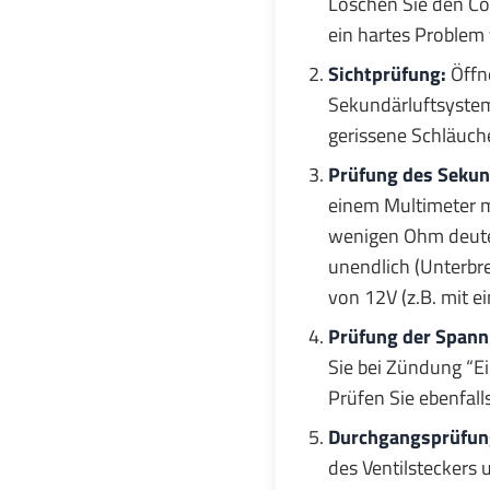
Löschen Sie den Cod
ein hartes Problem 
Sichtprüfung:
Öffn
Sekundärluftsystems
gerissene Schläuche
Prüfung des Sekund
einem Multimeter m
wenigen Ohm deutet
unendlich (Unterbre
von 12V (z.B. mit ei
Prüfung der Span
Sie bei Zündung “E
Prüfen Sie ebenfal
Durchgangsprüfung
des Ventilsteckers