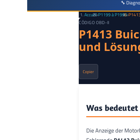
🔧 Diagno
Accueil
›
P1199 à P1999
›
P1413
CÓDIGO OBD-II
P1413 Buic
und Lösung
Copier
Was bedeutet 
Die Anzeige der Motork