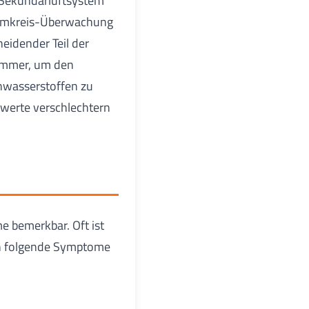
m Sekundärluftsystem
tromkreis-Überwachung
heidender Teil der
rümmer, um den
nwasserstoffen zu
swerte verschlechtern
e bemerkbar. Oft ist
ch folgende Symptome