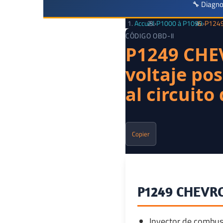
🔧 Diagno
Accueil
›
P1000 à P1099
›
P1249 
CÓDIGO OBD-II
P1249 CHEV
voltaje pos
al circuito
Copier
P1249 CHEVRO
Inyector de combus