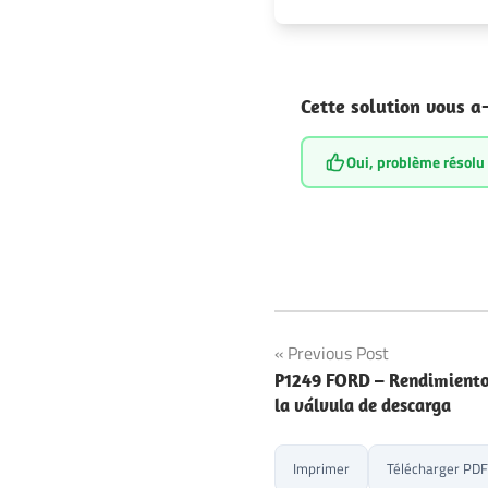
Cette solution vous a-
Oui, problème résolu
Navegación
Previous Post
P1249 FORD – Rendimiento 
de
la válvula de descarga
entradas
Imprimer
Télécharger PDF