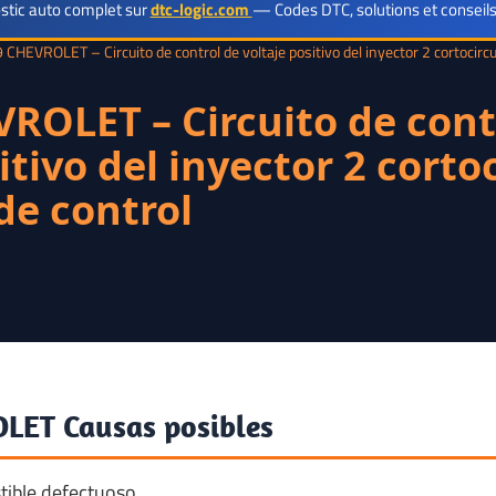
Códigos
stic auto complet sur
dtc-logic.com
— Codes DTC, solutions et conseils
CHEVROLET – Circuito de control de voltaje positivo del inyector 2 cortocircuit
DTC
ROLET – Circuito de cont
Reparación
itivo del inyector 2 corto
 de control
LET Causas posibles
tible defectuoso