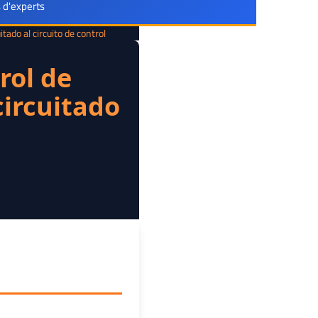
 d'experts
ado al circuito de control
rol de
circuitado