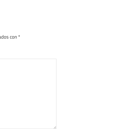
cados con
*