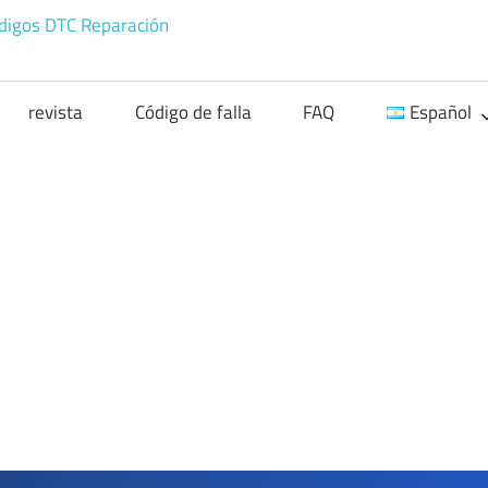
Códigos
OBD
revista
Código de falla
FAQ
Español
Códigos
de
problemas
OBD
II