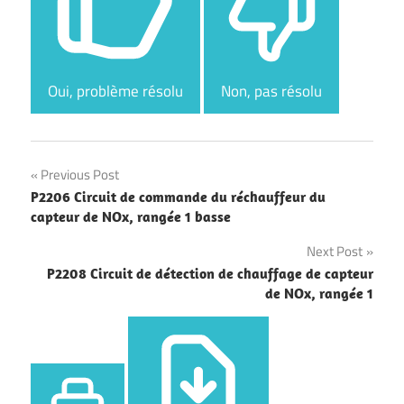
Oui, problème résolu
Non, pas résolu
Navigation
Previous Post
P2206 Circuit de commande du réchauffeur du
de
capteur de NOx, rangée 1 basse
l’article
Next Post
P2208 Circuit de détection de chauffage de capteur
de NOx, rangée 1