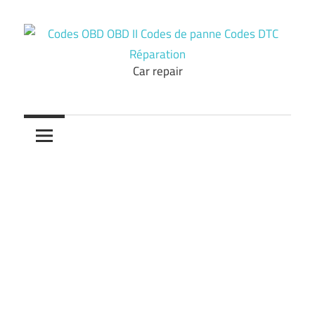
Skip
to
content
Car repair
Codes
OBD
OBD
II
Codes
de
panne