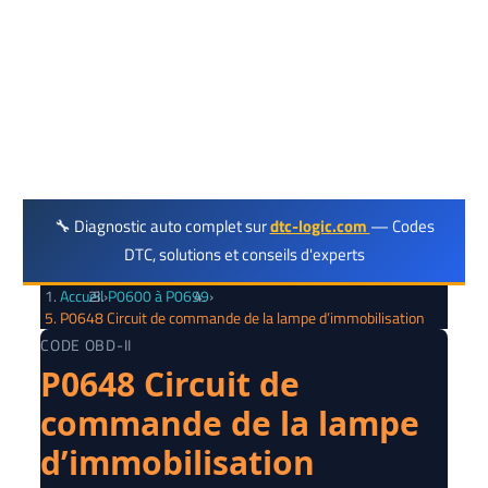
Réparation
🔧 Diagnostic auto complet sur
dtc-logic.com
— Codes
DTC, solutions et conseils d'experts
Accueil
›
P0600 à P0699
›
P0648 Circuit de commande de la lampe d’immobilisation
CODE OBD-II
P0648 Circuit de
commande de la lampe
d’immobilisation