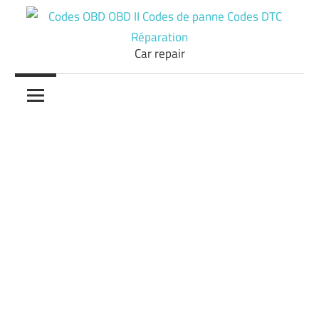
Skip
to
content
Car repair
Codes
OBD
OBD
II
Codes
de
panne
Codes
DTC